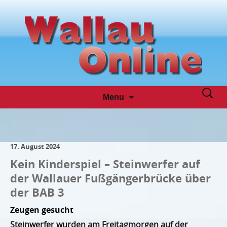
Skip
Suche
Menu
to
nach:
content
17. August 2024
Kein Kinderspiel – Steinwerfer auf
der Wallauer Fußgängerbrücke über
der BAB 3
Zeugen gesucht
Steinwerfer wurden am Freitagmorgen auf der