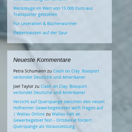
Werkzeuge im Wert von 15.000 Euro aus
Transporter gestohlen
Für Leseratten & Bücherwürmer
Fledermäusen auf der Spur
Neueste Kommentare
Petra Schumann
zu
Clash on Clay: Boxsport
verbindet Deutsche und Amerikaner
Joel Taylor
zu
Clash on Clay: Boxsport
verbindet Deutsche und Amerikaner
Verzicht auf Querspange zwischen den neuen
Hofheimer Gewerbegebieten wirft Fragen auf
| Wallau Online
zu
Wallau hält an
Gewerbegebiet fest – Ortsbeirat fordert
Querspange als Voraussetzung