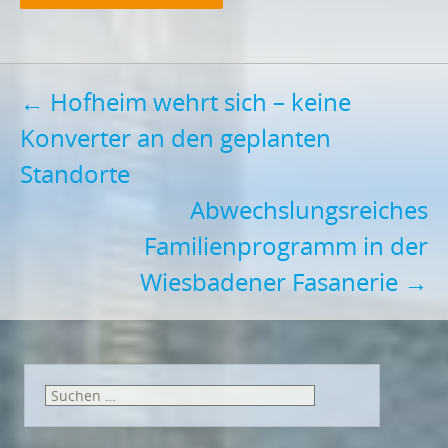
Post
←
Hofheim wehrt sich – keine
Konverter an den geplanten
navigation
Standorte
Abwechslungsreiches
Familienprogramm in der
Wiesbadener Fasanerie
→
Suchen
nach: