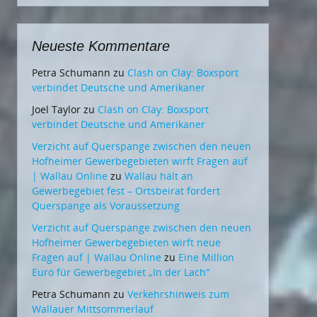
Neueste Kommentare
Petra Schumann
zu
Clash on Clay: Boxsport
verbindet Deutsche und Amerikaner
Joel Taylor
zu
Clash on Clay: Boxsport
verbindet Deutsche und Amerikaner
Verzicht auf Querspange zwischen den neuen
Hofheimer Gewerbegebieten wirft Fragen auf
| Wallau Online
zu
Wallau hält an
Gewerbegebiet fest – Ortsbeirat fordert
Querspange als Voraussetzung
Verzicht auf Querspange zwischen den neuen
Hofheimer Gewerbegebieten wirft neue
Fragen auf | Wallau Online
zu
Eine Million
Euro für Gewerbegebiet „In der Lach“
Petra Schumann
zu
Verkehrshinweis zum
Wallauer Mittsommerlauf