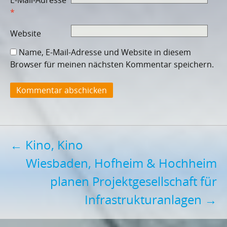
E-Mail-Adresse
*
Website
Name, E-Mail-Adresse und Website in diesem
Browser für meinen nächsten Kommentar speichern.
Post
←
Kino, Kino
Wiesbaden, Hofheim & Hochheim
navigation
planen Projektgesellschaft für
Infrastrukturanlagen
→