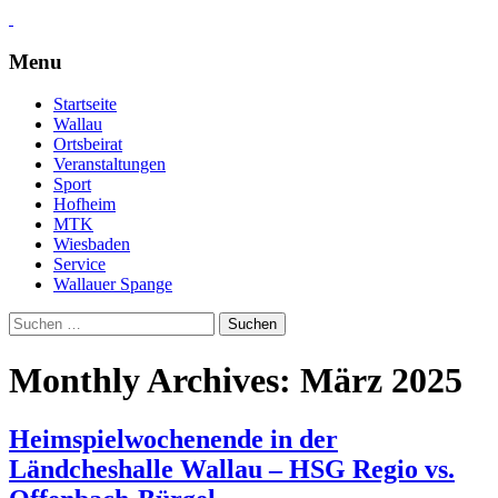
Menu
Skip
Startseite
to
Wallau
content
Ortsbeirat
Veranstaltungen
Sport
Hofheim
MTK
Wiesbaden
Service
Wallauer Spange
Suchen
nach:
Monthly Archives: März 2025
Heimspielwochenende in der
Ländcheshalle Wallau – HSG Regio vs.