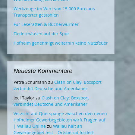
Werkzeuge im Wert von 15.000 Euro aus
Transporter gestohlen
Für Leseratten & Bücherwürmer
Fledermäusen auf der Spur
Hofheim genehmigt weiterhin keine Nutzfeuer
Neueste Kommentare
Petra Schumann
zu
Clash on Clay: Boxsport
verbindet Deutsche und Amerikaner
Joel Taylor
zu
Clash on Clay: Boxsport
verbindet Deutsche und Amerikaner
Verzicht auf Querspange zwischen den neuen
Hofheimer Gewerbegebieten wirft Fragen auf
| Wallau Online
zu
Wallau hält an
Gewerbegebiet fest – Ortsbeirat fordert