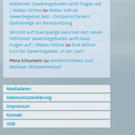
Hofheimer Gewerbegebieten wirft Fragen auf
| Wallau Online
zu
Wallau hält an
Gewerbegebiet fest – Ortsbeirat fordert
Querspange als Voraussetzung
Verzicht auf Querspange zwischen den neuen
Hofheimer Gewerbegebieten wirft neue
Fragen auf | Wallau Online
zu
Eine Million
Euro für Gewerbegebiet „In der Lach“
Petra Schumann
zu
Verkehrshinweis zum
Wallauer Mittsommerlauf
Mediadaten
Datenschutzerklärung
Impressum
Kontakt
AGB