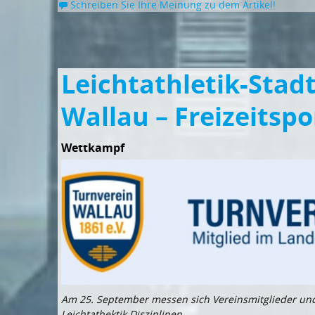
Schreiben Sie Ihre Meinung zu dem Artikel!
Leichtathletik-Stad
Wallau – Freizeitsp
Wettkampf
Am 25. September messen sich Vereinsmitglieder und 
Leichtathektik Disziplinen.