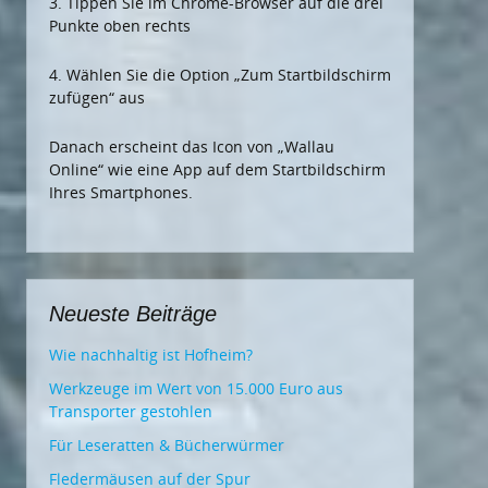
3. Tippen Sie im Chrome-Browser auf die drei
Punkte oben rechts
4. Wählen Sie die Option „Zum Startbildschirm
zufügen“ aus
Danach erscheint das Icon von „Wallau
Online“ wie eine App auf dem Startbildschirm
Ihres Smartphones.
Neueste Beiträge
Wie nachhaltig ist Hofheim?
Werkzeuge im Wert von 15.000 Euro aus
Transporter gestohlen
Für Leseratten & Bücherwürmer
Fledermäusen auf der Spur