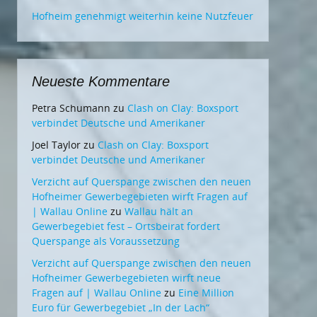
Hofheim genehmigt weiterhin keine Nutzfeuer
Neueste Kommentare
Petra Schumann
zu
Clash on Clay: Boxsport
verbindet Deutsche und Amerikaner
Joel Taylor
zu
Clash on Clay: Boxsport
verbindet Deutsche und Amerikaner
Verzicht auf Querspange zwischen den neuen
Hofheimer Gewerbegebieten wirft Fragen auf
| Wallau Online
zu
Wallau hält an
Gewerbegebiet fest – Ortsbeirat fordert
Querspange als Voraussetzung
Verzicht auf Querspange zwischen den neuen
Hofheimer Gewerbegebieten wirft neue
Fragen auf | Wallau Online
zu
Eine Million
Euro für Gewerbegebiet „In der Lach“