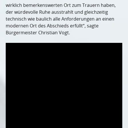
wirklich bemerkenswerten Ort zum Trauern haben,
der würdevolle Ruhe ausstrahlt und gleichzeitig
technisch wie baulich alle Anforderungen an einen
modernen Ort des Abschieds erfüllt“, sagte
Bürgermeister Christian Vogt.