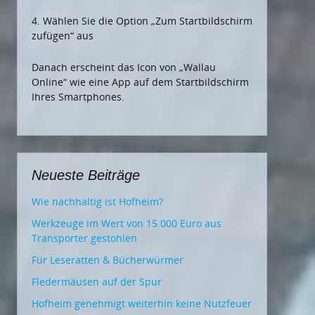
4. Wählen Sie die Option „Zum Startbildschirm
zufügen“ aus
Danach erscheint das Icon von „Wallau
Online“ wie eine App auf dem Startbildschirm
Ihres Smartphones.
Neueste Beiträge
Wie nachhaltig ist Hofheim?
Werkzeuge im Wert von 15.000 Euro aus
Transporter gestohlen
Für Leseratten & Bücherwürmer
Fledermäusen auf der Spur
Hofheim genehmigt weiterhin keine Nutzfeuer