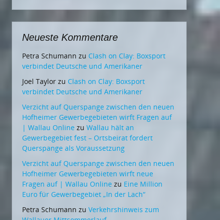
Neueste Kommentare
Petra Schumann
zu
Clash on Clay: Boxsport
verbindet Deutsche und Amerikaner
Joel Taylor
zu
Clash on Clay: Boxsport
verbindet Deutsche und Amerikaner
Verzicht auf Querspange zwischen den neuen
Hofheimer Gewerbegebieten wirft Fragen auf
| Wallau Online
zu
Wallau hält an
Gewerbegebiet fest – Ortsbeirat fordert
Querspange als Voraussetzung
Verzicht auf Querspange zwischen den neuen
Hofheimer Gewerbegebieten wirft neue
Fragen auf | Wallau Online
zu
Eine Million
Euro für Gewerbegebiet „In der Lach“
Petra Schumann
zu
Verkehrshinweis zum
Wallauer Mittsommerlauf