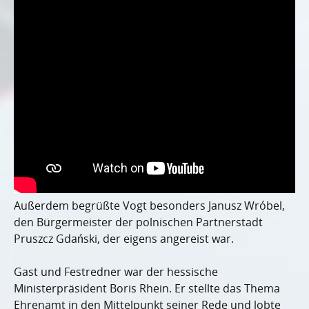
Außerdem begrüßte Vogt besonders Janusz Wróbel,
den Bürgermeister der polnischen Partnerstadt
Pruszcz Gdański, der eigens angereist war.
Gast und Festredner war der hessische
Ministerpräsident Boris Rhein. Er stellte das Thema
Ehrenamt in den Mittelpunkt seiner Rede und lobte