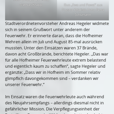
Mathias Knapp
Duo „Ewa und Paweł“ aus
Pruszcz Gdański. Foto: Petra
Schumann
Stadtverordnetenvorsteher Andreas Hegeler widmete
sich in seinem Grußwort unter anderem der
Feuerwehr. Er erinnerte daran, dass die Hofheimer
Wehren allein im Juli und August 85-mal ausrücken
mussten. Unter den Einsätzen waren 37 Brände,
davon acht Großbrände, berichtete Hegeler. „Das war
für alle Hofheimer Feuerwehrleute extrem belastend
und eigentlich kaum zu schaffen“, sagte Hegeler und
ergänzte: „Dass wir in Hofheim im Sommer relativ
glimpflich davongekommen sind – verdanken wir
unserer Feuerwehr.“
Im Einsatz waren die Feuerwehrleute auch während
des Neujahrsempfangs – allerdings diesmal nicht in
gefährlicher Mission. Die Verpflegungseinheit der