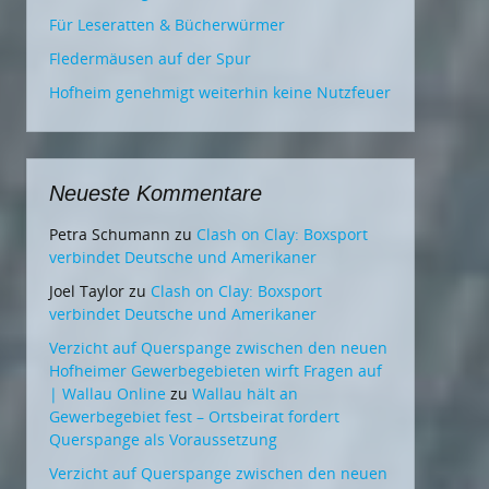
Für Leseratten & Bücherwürmer
Fledermäusen auf der Spur
Hofheim genehmigt weiterhin keine Nutzfeuer
Neueste Kommentare
Petra Schumann
zu
Clash on Clay: Boxsport
verbindet Deutsche und Amerikaner
Joel Taylor
zu
Clash on Clay: Boxsport
verbindet Deutsche und Amerikaner
Verzicht auf Querspange zwischen den neuen
Hofheimer Gewerbegebieten wirft Fragen auf
| Wallau Online
zu
Wallau hält an
Gewerbegebiet fest – Ortsbeirat fordert
Querspange als Voraussetzung
Verzicht auf Querspange zwischen den neuen