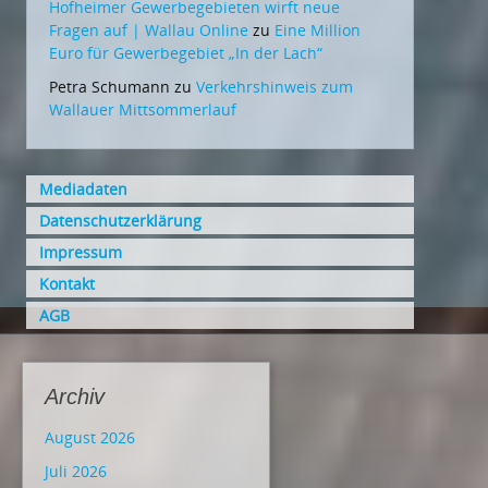
Hofheimer Gewerbegebieten wirft neue
Fragen auf | Wallau Online
zu
Eine Million
Euro für Gewerbegebiet „In der Lach“
Petra Schumann
zu
Verkehrshinweis zum
Wallauer Mittsommerlauf
Mediadaten
Datenschutzerklärung
Impressum
Kontakt
AGB
Archiv
August 2026
Juli 2026