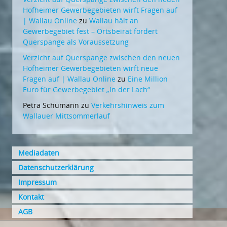
Hofheimer Gewerbegebieten wirft Fragen auf
| Wallau Online
zu
Wallau hält an
Gewerbegebiet fest – Ortsbeirat fordert
Querspange als Voraussetzung
Verzicht auf Querspange zwischen den neuen
Hofheimer Gewerbegebieten wirft neue
Fragen auf | Wallau Online
zu
Eine Million
Euro für Gewerbegebiet „In der Lach“
Petra Schumann
zu
Verkehrshinweis zum
Wallauer Mittsommerlauf
Mediadaten
Datenschutzerklärung
Impressum
Kontakt
AGB