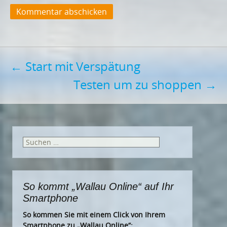
Post
←
Start mit Verspätung
Testen um zu shoppen
→
navigation
Suchen
nach:
So kommt „Wallau Online“ auf Ihr
Smartphone
So kommen Sie mit einem Click von Ihrem
Smartphone zu „Wallau Online“: