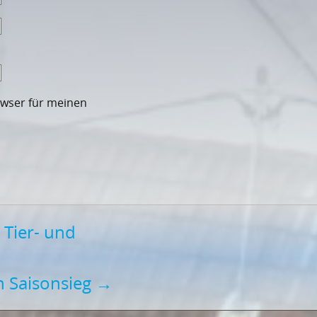
owser für meinen
 Tier- und
en Saisonsieg
→