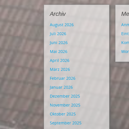
Archiv
Me
August 2026
Anm
Juli 2026
Ein
Juni 2026
Kom
Mai 2026
Wor
April 2026
März 2026
Februar 2026
Januar 2026
Dezember 2025
November 2025
Oktober 2025
September 2025