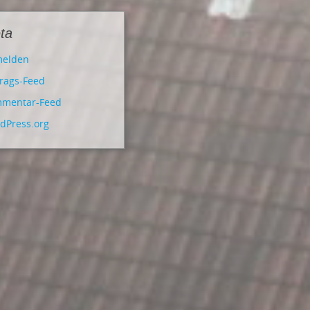
ta
elden
trags-Feed
mentar-Feed
dPress.org