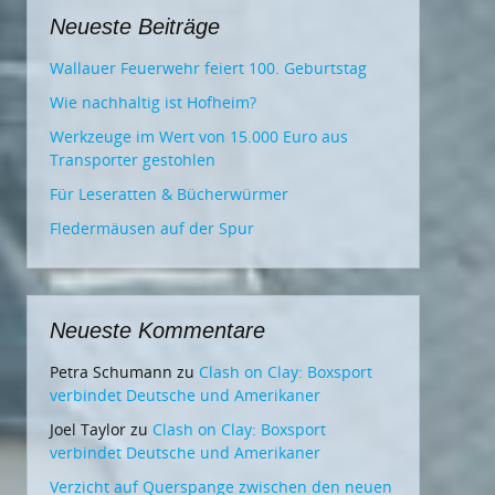
Neueste Beiträge
Wallauer Feuerwehr feiert 100. Geburtstag
Wie nachhaltig ist Hofheim?
Werkzeuge im Wert von 15.000 Euro aus
Transporter gestohlen
Für Leseratten & Bücherwürmer
Fledermäusen auf der Spur
Neueste Kommentare
Petra Schumann
zu
Clash on Clay: Boxsport
verbindet Deutsche und Amerikaner
Joel Taylor
zu
Clash on Clay: Boxsport
verbindet Deutsche und Amerikaner
Verzicht auf Querspange zwischen den neuen