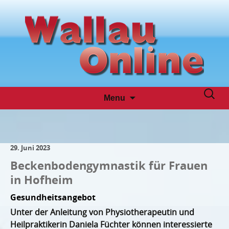
Skip
Suche
Menu
to
nach:
content
29. Juni 2023
Beckenbodengymnastik für Frauen
in Hofheim
Gesundheitsangebot
Unter der Anleitung von Physiotherapeutin und
Heilpraktikerin Daniela Füchter können interessierte