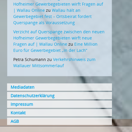
Hofheimer Gewerbegebieten wirft Fragen auf
| Wallau Online
zu
Wallau hält an
Gewerbegebiet fest – Ortsbeirat fordert
Querspange als Voraussetzung
Verzicht auf Querspange zwischen den neuen
Hofheimer Gewerbegebieten wirft neue
Fragen auf | Wallau Online
zu
Eine Million
Euro für Gewerbegebiet „In der Lach“
Petra Schumann
zu
Verkehrshinweis zum
Wallauer Mittsommerlauf
Mediadaten
Datenschutzerklärung
Impressum
Kontakt
AGB