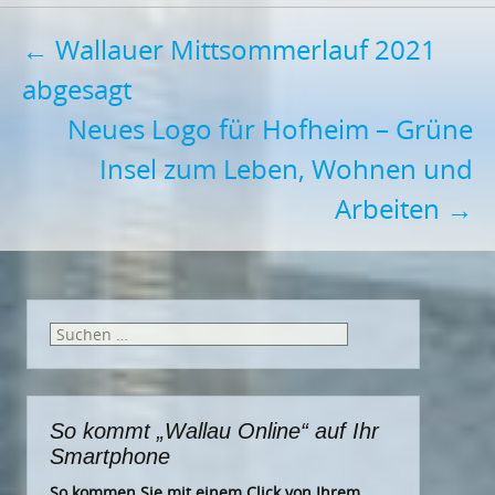
Post
←
Wallauer Mittsommerlauf 2021
abgesagt
navigation
Neues Logo für Hofheim – Grüne
Insel zum Leben, Wohnen und
Arbeiten
→
Suchen
nach:
So kommt „Wallau Online“ auf Ihr
Smartphone
So kommen Sie mit einem Click von Ihrem